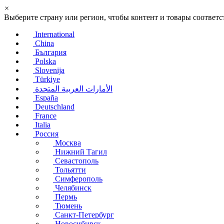
×
Выберите страну или регион, чтобы контент и товары соотве
International
China
България
Polska
Slovenija
Türkiye
الأمارات العربية المتحدة
España
Deutschland
France
Italia
Россия
Москва
Нижний Тагил
Севастополь
Тольятти
Симферополь
Челябинск
Пермь
Тюмень
Санкт-Петербург
Новосибирск