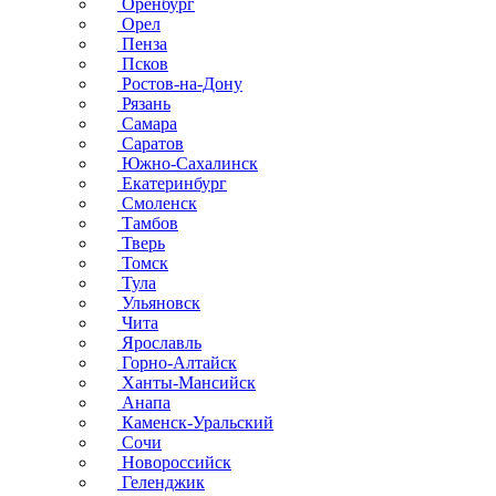
Оренбург
Орел
Пенза
Псков
Ростов-на-Дону
Рязань
Самара
Саратов
Южно-Сахалинск
Екатеринбург
Смоленск
Тамбов
Тверь
Томск
Тула
Ульяновск
Чита
Ярославль
Горно-Алтайск
Ханты-Мансийск
Анапа
Каменск-Уральский
Сочи
Новороссийск
Геленджик