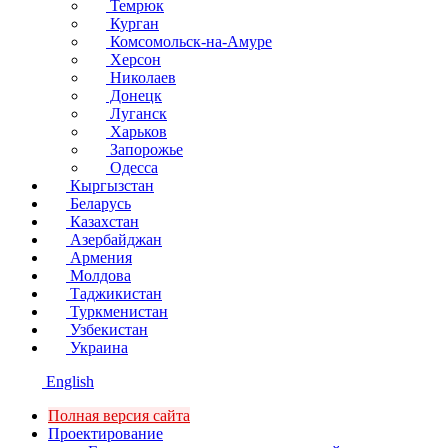
Темрюк
Курган
Комсомольск-на-Амуре
Херсон
Николаев
Донецк
Луганск
Харьков
Запорожье
Одесса
Кыргызстан
Беларусь
Казахстан
Азербайджан
Армения
Молдова
Таджикистан
Туркменистан
Узбекистан
Украина
English
Полная версия сайта
Проектирование