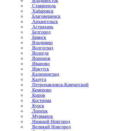
Владивосток
Ставрополь
Хабаровск
Благовещенск
Архангельск
Астрахань
Белгород
Брянск
Владимир
Волгоград
Вологда
Воронеж
Иваново
Иркутск
Калининград
Калуга
Петропавловск-Камчатский
Кемерово
Киров
Кострома
Курск
Липецк
Мурманск
Нижний Новгород
Великий Новгород