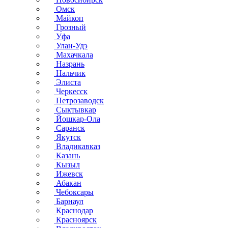
Омск
Майкоп
Грозный
Уфа
Улан-Удэ
Махачкала
Назрань
Нальчик
Элиста
Черкесск
Петрозаводск
Сыктывкар
Йошкар-Ола
Саранск
Якутск
Владикавказ
Казань
Кызыл
Ижевск
Абакан
Чебоксары
Барнаул
Краснодар
Красноярск