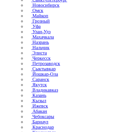
Новосибирск
Омск
Майкоп
Грозный
Уфа
Улан-Удэ
Махачкала
Назрань
Нальчик
Элиста
Черкесск
Петрозаводск
Сыктывкар
Йошкар-Ола
Саранск
Якутск
Владикавказ
Казань
Кызыл
Ижевск
Абакан
Чебоксары
Барнаул
Краснодар