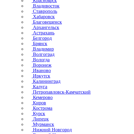
Красноярск
Владивосток
Ставрополь
Хабаровск
Благовещенск
Архангельск
Астрахань
Белгород
Брянск
Владимир
Волгоград
Вологда
Воронеж
Иваново
Иркутск
Калининград
Калуга
Петропавловск-Камчатский
Кемерово
Киров
Кострома
Курск
Липецк
Мурманск
Нижний Новгород