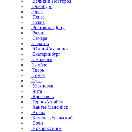
Великий Новгород
Оренбург
Орел
Пенза
Псков
Ростов-на-Дону
Рязань
Самара
Саратов
Южно-Сахалинск
Екатеринбург
Смоленск
Тамбов
Тверь
Томск
Тула
Ульяновск
Чита
Ярославль
Горно-Алтайск
Ханты-Мансийск
Анапа
Каменск-Уральский
Сочи
Новороссийск