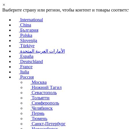
×
Выберите страну или регион, чтобы контент и товары соотве
International
China
България
Polska
Slovenija
Türkiye
الأمارات العربية المتحدة
España
Deutschland
France
Italia
Россия
Москва
Нижний Тагил
Севастополь
Тольятти
Симферополь
Челябинск
Пермь
Тюмень
Санкт-Петербург
Новосибирск