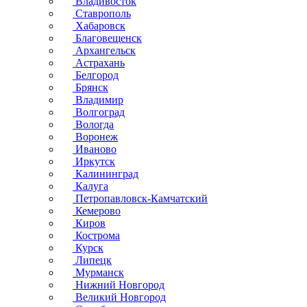
Владивосток
Ставрополь
Хабаровск
Благовещенск
Архангельск
Астрахань
Белгород
Брянск
Владимир
Волгоград
Вологда
Воронеж
Иваново
Иркутск
Калининград
Калуга
Петропавловск-Камчатский
Кемерово
Киров
Кострома
Курск
Липецк
Мурманск
Нижний Новгород
Великий Новгород