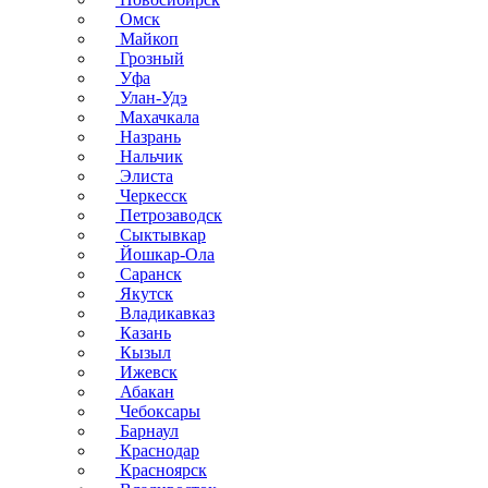
Омск
Майкоп
Грозный
Уфа
Улан-Удэ
Махачкала
Назрань
Нальчик
Элиста
Черкесск
Петрозаводск
Сыктывкар
Йошкар-Ола
Саранск
Якутск
Владикавказ
Казань
Кызыл
Ижевск
Абакан
Чебоксары
Барнаул
Краснодар
Красноярск