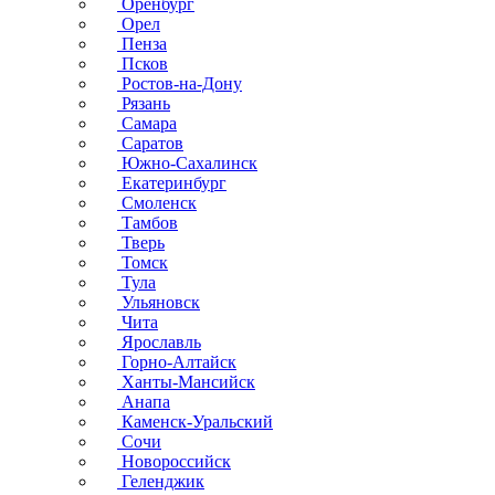
Оренбург
Орел
Пенза
Псков
Ростов-на-Дону
Рязань
Самара
Саратов
Южно-Сахалинск
Екатеринбург
Смоленск
Тамбов
Тверь
Томск
Тула
Ульяновск
Чита
Ярославль
Горно-Алтайск
Ханты-Мансийск
Анапа
Каменск-Уральский
Сочи
Новороссийск
Геленджик