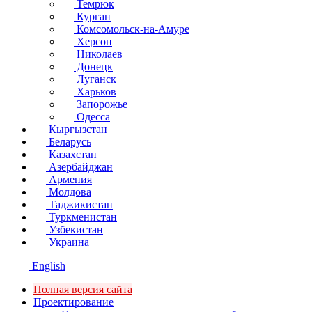
Темрюк
Курган
Комсомольск-на-Амуре
Херсон
Николаев
Донецк
Луганск
Харьков
Запорожье
Одесса
Кыргызстан
Беларусь
Казахстан
Азербайджан
Армения
Молдова
Таджикистан
Туркменистан
Узбекистан
Украина
English
Полная версия сайта
Проектирование