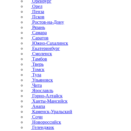
Оренбург
Орел
Пенза
Псков
Ростов-на-Дону
Рязань
Самара
Саратов
Южно-Сахалинск
Екатеринбург
Смоленск
Тамбов
Тверь
Томск
Тула
Ульяновск
Чита
Ярославль
Горно-Алтайск
Ханты-Мансийск
Анапа
Каменск-Уральский
Сочи
Новороссийск
Геленджик