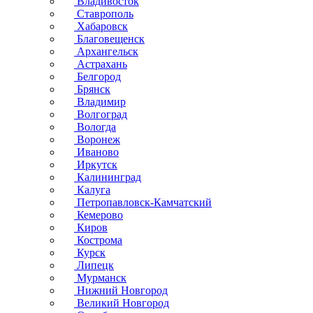
Владивосток
Ставрополь
Хабаровск
Благовещенск
Архангельск
Астрахань
Белгород
Брянск
Владимир
Волгоград
Вологда
Воронеж
Иваново
Иркутск
Калининград
Калуга
Петропавловск-Камчатский
Кемерово
Киров
Кострома
Курск
Липецк
Мурманск
Нижний Новгород
Великий Новгород