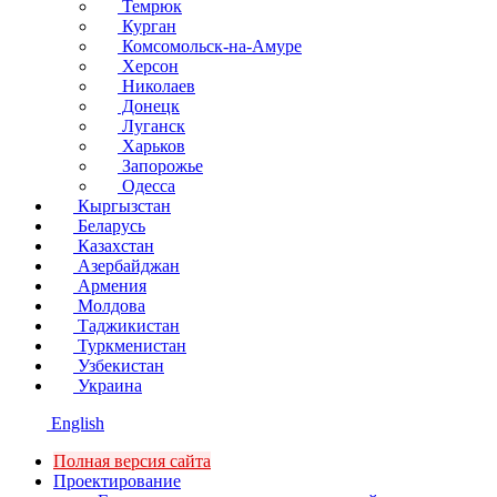
Темрюк
Курган
Комсомольск-на-Амуре
Херсон
Николаев
Донецк
Луганск
Харьков
Запорожье
Одесса
Кыргызстан
Беларусь
Казахстан
Азербайджан
Армения
Молдова
Таджикистан
Туркменистан
Узбекистан
Украина
English
Полная версия сайта
Проектирование