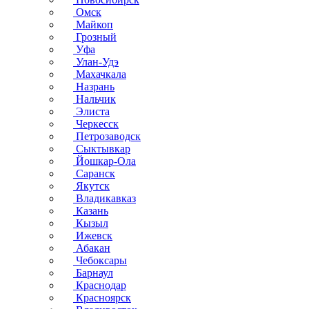
Омск
Майкоп
Грозный
Уфа
Улан-Удэ
Махачкала
Назрань
Нальчик
Элиста
Черкесск
Петрозаводск
Сыктывкар
Йошкар-Ола
Саранск
Якутск
Владикавказ
Казань
Кызыл
Ижевск
Абакан
Чебоксары
Барнаул
Краснодар
Красноярск