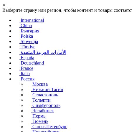
×
Выберите страну или регион, чтобы контент и товары соотве
International
China
България
Polska
Slovenija
Türkiye
الأمارات العربية المتحدة
España
Deutschland
France
Italia
Россия
Москва
Нижний Тагил
Севастополь
Тольятти
Симферополь
Челябинск
Пермь
Тюмень
Санкт-Петербург
Новосибирск