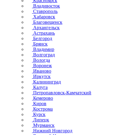
Красноярск
Владивосток
Ставрополь
Хабаровск
Благовещенск
Архангельск
Астрахань
Белгород
Брянск
Владимир
Волгоград
Вологда
Воронеж
Иваново
Иркутск
Калининград
Калуга
Петропавловск-Камчатский
Кемерово
Киров
Кострома
Курск
Липецк
Мурманск
Нижний Новгород