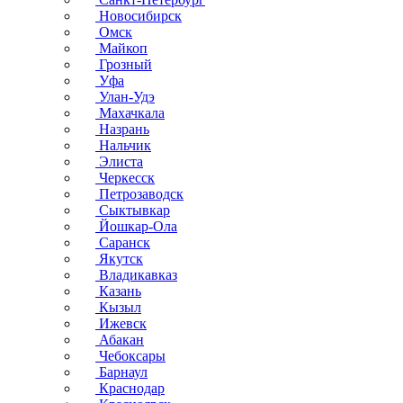
Новосибирск
Омск
Майкоп
Грозный
Уфа
Улан-Удэ
Махачкала
Назрань
Нальчик
Элиста
Черкесск
Петрозаводск
Сыктывкар
Йошкар-Ола
Саранск
Якутск
Владикавказ
Казань
Кызыл
Ижевск
Абакан
Чебоксары
Барнаул
Краснодар