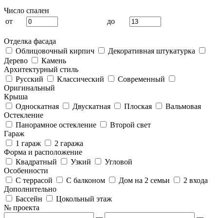
Число спален
от
до
Отделка фасада
Облицовочный кирпич
Декоративная штукатурка
Дерево
Камень
Архитектурный стиль
Русский
Классический
Современный
Оригинальный
Крыша
Односкатная
Двускатная
Плоская
Вальмовая
Остекление
Панорамное остекление
Второй свет
Гараж
1 гараж
2 гаража
Форма и расположение
Квадратный
Узкий
Угловой
Особенности
С террасой
С балконом
Дом на 2 семьи
2 входа
Дополнительно
Бассейн
Цокольный этаж
№ проекта
—
—