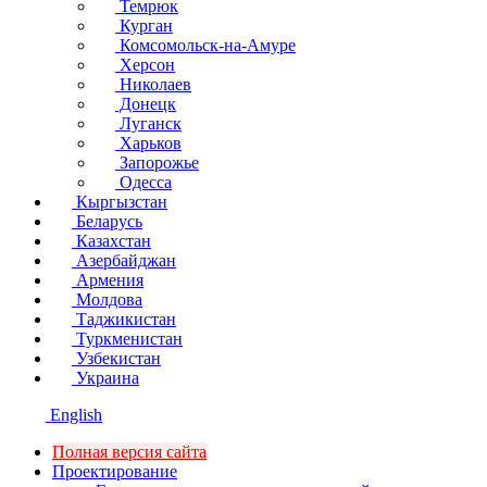
Темрюк
Курган
Комсомольск-на-Амуре
Херсон
Николаев
Донецк
Луганск
Харьков
Запорожье
Одесса
Кыргызстан
Беларусь
Казахстан
Азербайджан
Армения
Молдова
Таджикистан
Туркменистан
Узбекистан
Украина
English
Полная версия сайта
Проектирование