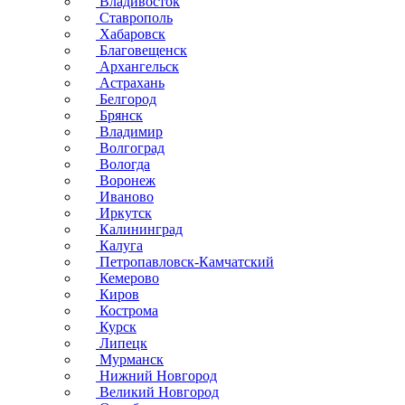
Владивосток
Ставрополь
Хабаровск
Благовещенск
Архангельск
Астрахань
Белгород
Брянск
Владимир
Волгоград
Вологда
Воронеж
Иваново
Иркутск
Калининград
Калуга
Петропавловск-Камчатский
Кемерово
Киров
Кострома
Курск
Липецк
Мурманск
Нижний Новгород
Великий Новгород