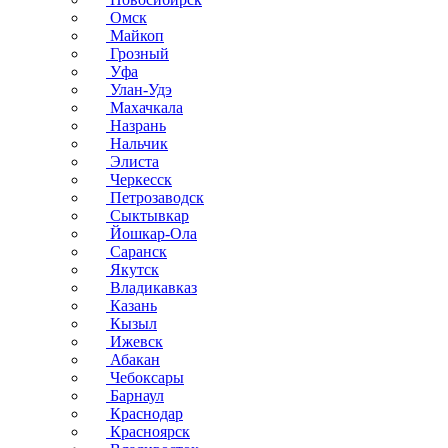
Омск
Майкоп
Грозный
Уфа
Улан-Удэ
Махачкала
Назрань
Нальчик
Элиста
Черкесск
Петрозаводск
Сыктывкар
Йошкар-Ола
Саранск
Якутск
Владикавказ
Казань
Кызыл
Ижевск
Абакан
Чебоксары
Барнаул
Краснодар
Красноярск