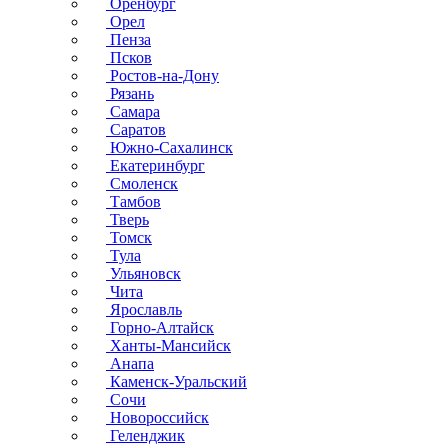
Оренбург
Орел
Пенза
Псков
Ростов-на-Дону
Рязань
Самара
Саратов
Южно-Сахалинск
Екатеринбург
Смоленск
Тамбов
Тверь
Томск
Тула
Ульяновск
Чита
Ярославль
Горно-Алтайск
Ханты-Мансийск
Анапа
Каменск-Уральский
Сочи
Новороссийск
Геленджик