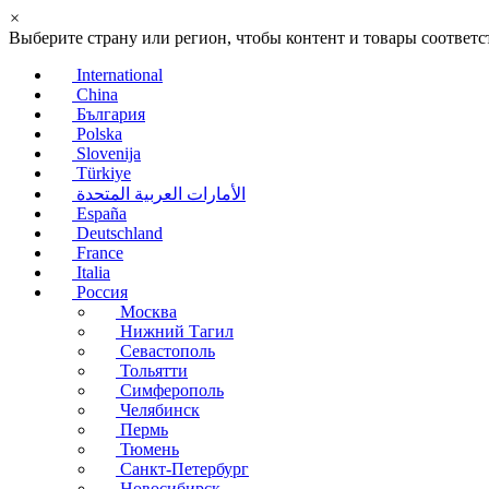
×
Выберите страну или регион, чтобы контент и товары соотве
International
China
България
Polska
Slovenija
Türkiye
الأمارات العربية المتحدة
España
Deutschland
France
Italia
Россия
Москва
Нижний Тагил
Севастополь
Тольятти
Симферополь
Челябинск
Пермь
Тюмень
Санкт-Петербург
Новосибирск