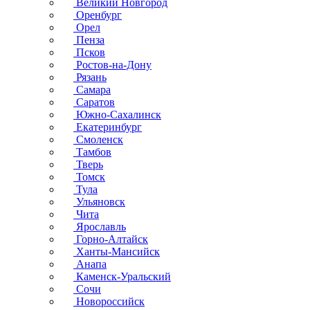
Великий Новгород
Оренбург
Орел
Пенза
Псков
Ростов-на-Дону
Рязань
Самара
Саратов
Южно-Сахалинск
Екатеринбург
Смоленск
Тамбов
Тверь
Томск
Тула
Ульяновск
Чита
Ярославль
Горно-Алтайск
Ханты-Мансийск
Анапа
Каменск-Уральский
Сочи
Новороссийск