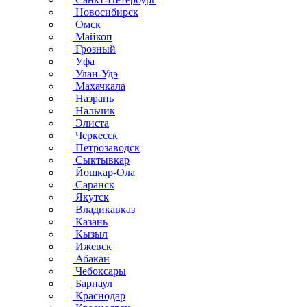
Новосибирск
Омск
Майкоп
Грозный
Уфа
Улан-Удэ
Махачкала
Назрань
Нальчик
Элиста
Черкесск
Петрозаводск
Сыктывкар
Йошкар-Ола
Саранск
Якутск
Владикавказ
Казань
Кызыл
Ижевск
Абакан
Чебоксары
Барнаул
Краснодар