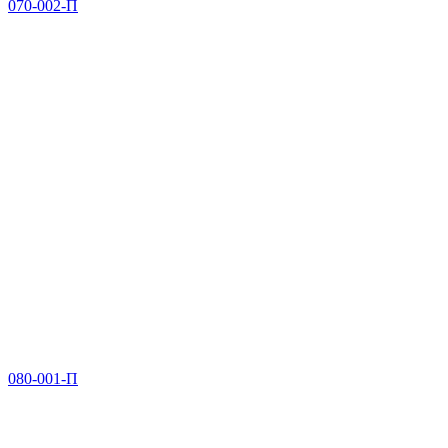
070-002-П
080-001-П