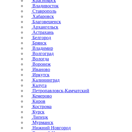
Красноярск
Владивосток
Ставрополь
Хабаровск
Благовещенск
Архангельск
Астрахань
Белгород
Брянск
Владимир
Волгоград
Вологда
Воронеж
Иваново
Иркутск
Калининград
Калуга
Петропавловск-Камчатский
Кемерово
Киров
Кострома
Курск
Липецк
Мурманск
Нижний Новгород