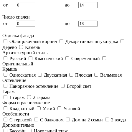
от
до
Число спален
от
до
Отделка фасада
Облицовочный кирпич
Декоративная штукатурка
Дерево
Камень
Архитектурный стиль
Русский
Классический
Современный
Оригинальный
Крыша
Односкатная
Двускатная
Плоская
Вальмовая
Остекление
Панорамное остекление
Второй свет
Гараж
1 гараж
2 гаража
Форма и расположение
Квадратный
Узкий
Угловой
Особенности
С террасой
С балконом
Дом на 2 семьи
2 входа
Дополнительно
Бассейн
Цокольный этаж