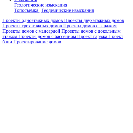
Геологические изыскания
Топосъемка | Геодезические изыскания
Проекты одноэтажных домов
Проекты двухэтажных домов
Проекты трехэтажных домов
Проекты домов с гаражом
Проекты домов с мансардой
Проекты домов с цокольным
этажом
Проекты домов с бассейном
Проект гаража
Проект
бани
Проектирование домов