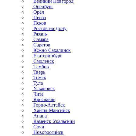
Великий Новгород
Оренбург
Орел
Пенза
Псков
Ростов-на-Дону
Рязань
Самара
Саратов
Южно-Сахалинск
Екатеринбург
Смоленск
Тамбов
Тверь
Томск
Тула
Ульяновск
Чита
Ярославль
Горно-Алтайск
Ханты-Мансийск
Анапа
Каменск-Уральский
Сочи
Новороссийск