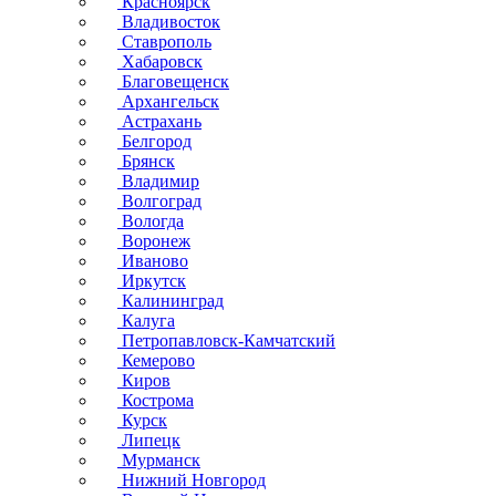
Красноярск
Владивосток
Ставрополь
Хабаровск
Благовещенск
Архангельск
Астрахань
Белгород
Брянск
Владимир
Волгоград
Вологда
Воронеж
Иваново
Иркутск
Калининград
Калуга
Петропавловск-Камчатский
Кемерово
Киров
Кострома
Курск
Липецк
Мурманск
Нижний Новгород