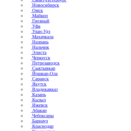
Новосибирск
Омск
Майкоп
Грозный
Уфа
Улан-Удэ
Махачкала
Назрань
Нальчик
Элиста
Черкесск
Петрозаводск
Сыктывкар
Йошкар-Ола
Саранск
Якутск
Владикавказ
Казань
Кызыл
Ижевск
Абакан
Чебоксары
Барнаул
Краснодар