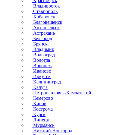
Красноярск
Владивосток
Ставрополь
Хабаровск
Благовещенск
Архангельск
Астрахань
Белгород
Брянск
Владимир
Волгоград
Вологда
Воронеж
Иваново
Иркутск
Калининград
Калуга
Петропавловск-Камчатский
Кемерово
Киров
Кострома
Курск
Липецк
Мурманск
Нижний Новгород