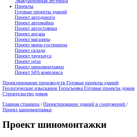
Эвакуационная лестница
Проекты
Готовые проекты зданий
Проект автодороги
Проект автомойки
Проект автостоянки
Проект ангара
Проект магазина
Проект мини-гостиницы
Проект склада
Проект таунхауса
Проект цеха
Проект шиномонтажки
Проект SPA комплекса
Проектирование производств
Готовые проекты зданий
Геологические изыскания
Топосъемка
Готовые проекты домов
Строительство домов
Главная страница
/
Проектирование зданий и сооружений
/
Проект шиномонтажки
Проект шиномонтажки