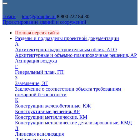
Томск
tom@grouphe.ru
8 800 222 84 30
Проектирование зданий и сооружений
Полная версия сайта
Разделы и подразделы проектной документации
А
Архитектурно-градостроительным облик, АГО
Архитектурные и объемно-планировочные решения, АР
Аспирация воздуха
Г
Генеральный план, ГП
З
Заземление, ЭГ
Заключение о соответствии объекта требованиям
пожарной безопасности
К
Конструкции железобетонные, КЖ
Конструктивные решения, КР
Конструкции металлические, КМ
Конструкции металлические детализированные, КМД
Л
Ливневая канализация
Лифтовая шахта