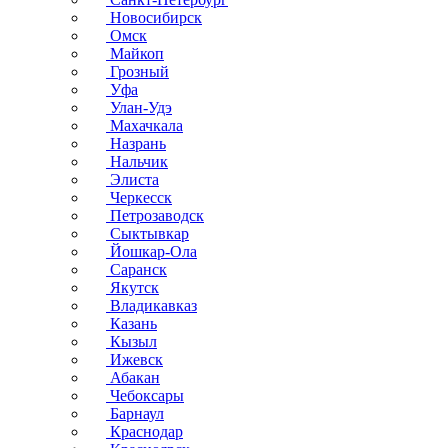
Новосибирск
Омск
Майкоп
Грозный
Уфа
Улан-Удэ
Махачкала
Назрань
Нальчик
Элиста
Черкесск
Петрозаводск
Сыктывкар
Йошкар-Ола
Саранск
Якутск
Владикавказ
Казань
Кызыл
Ижевск
Абакан
Чебоксары
Барнаул
Краснодар