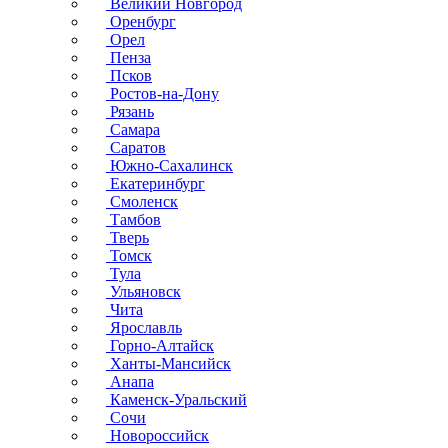
Великий Новгород
Оренбург
Орел
Пенза
Псков
Ростов-на-Дону
Рязань
Самара
Саратов
Южно-Сахалинск
Екатеринбург
Смоленск
Тамбов
Тверь
Томск
Тула
Ульяновск
Чита
Ярославль
Горно-Алтайск
Ханты-Мансийск
Анапа
Каменск-Уральский
Сочи
Новороссийск