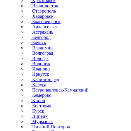
Красноярск
Владивосток
Ставрополь
Хабаровск
Благовещенск
Архангельск
Астрахань
Белгород
Брянск
Владимир
Волгоград
Вологда
Воронеж
Иваново
Иркутск
Калининград
Калуга
Петропавловск-Камчатский
Кемерово
Киров
Кострома
Курск
Липецк
Мурманск
Нижний Новгород