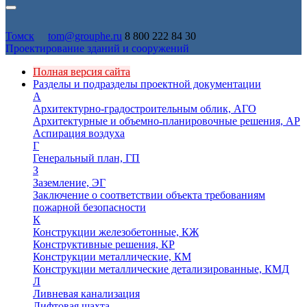
Томск
tom@grouphe.ru
8 800 222 84 30
Проектирование зданий и сооружений
Полная версия сайта
Разделы и подразделы проектной документации
А
Архитектурно-градостроительным облик, АГО
Архитектурные и объемно-планировочные решения, АР
Аспирация воздуха
Г
Генеральный план, ГП
З
Заземление, ЭГ
Заключение о соответствии объекта требованиям
пожарной безопасности
К
Конструкции железобетонные, КЖ
Конструктивные решения, КР
Конструкции металлические, КМ
Конструкции металлические детализированные, КМД
Л
Ливневая канализация
Лифтовая шахта