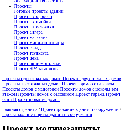
Эвакуационная лестница
Проекты
Готовые проекты зданий
Проект автодороги
Проект автомойки
Проект автостоянки
Проект ангара
Проект магазина
Проект мини-гостиницы
Проект склада
Проект таунхауса
Проект цеха
Проект шиномонтажки
Проект SPA комплекса
Проекты одноэтажных домов
Проекты двухэтажных домов
Проекты трехэтажных домов
Проекты домов с гаражом
Проекты домов с мансардой
Проекты домов с цокольным
этажом
Проекты домов с бассейном
Проект гаража
Проект
бани
Проектирование домов
Главная страница
/
Проектирование зданий и сооружений
/
Проект молниезащиты зданий и сооружений
Проект молниезащиты