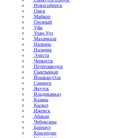
Новосибирск
Омск
Майкоп
Грозный
Уфа
Улан-Удэ
Махачкала
Назрань
Нальчик
Элиста
Черкесск
Петрозаводск
Сыктывкар
Йошкар-Ола
Саранск
Якутск
Владикавказ
Казань
Кызыл
Ижевск
Абакан
Чебоксары
Барнаул
Краснодар