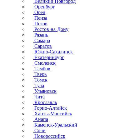
Великий Новгород
Оренбург
Орел
Пенза
Псков
Ростов-на-Дону
Рязань
Самара
Саратов
Южно-Сахалинск
Екатеринбург
Смоленск
Тамбов
Тверь
Томск
Тула
Ульяновск
Чита
Ярославль
Горно-Алтайск
Ханты-Мансийск
Анапа
Каменск-Уральский
Сочи
Новороссийск