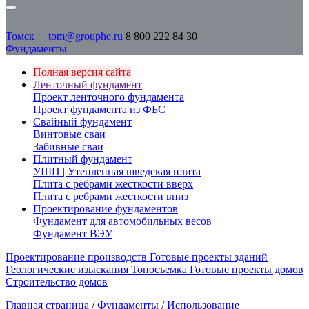
Томск
tom@grouphe.ru
8 800 222 84 30
Фундаменты
Полная версия сайта
Ленточный фундамент
Проект ленточного фундамента
Проект фундамента из ФБС
Свайный фундамент
Винтовые сваи
Забивные сваи
Плитный фундамент
УШП | Утепленная шведская плита
Плита с ребрами жесткости вверх
Плита с ребрами жесткости вниз
Проектирование фундаментов
Фундамент для автомобильных весов
Фундамент ВЭУ
Проектирование производств
Готовые проекты зданий
Геологические изыскания
Топосъемка
Готовые проекты домов
Строительство домов
Главная страница
/
Фундаменты
/
Использование