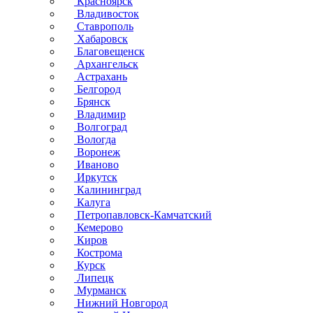
Красноярск
Владивосток
Ставрополь
Хабаровск
Благовещенск
Архангельск
Астрахань
Белгород
Брянск
Владимир
Волгоград
Вологда
Воронеж
Иваново
Иркутск
Калининград
Калуга
Петропавловск-Камчатский
Кемерово
Киров
Кострома
Курск
Липецк
Мурманск
Нижний Новгород