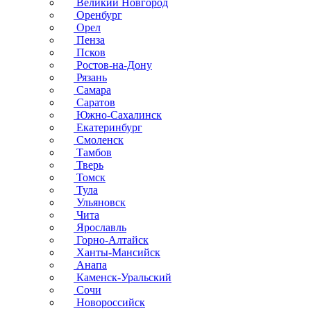
Великий Новгород
Оренбург
Орел
Пенза
Псков
Ростов-на-Дону
Рязань
Самара
Саратов
Южно-Сахалинск
Екатеринбург
Смоленск
Тамбов
Тверь
Томск
Тула
Ульяновск
Чита
Ярославль
Горно-Алтайск
Ханты-Мансийск
Анапа
Каменск-Уральский
Сочи
Новороссийск