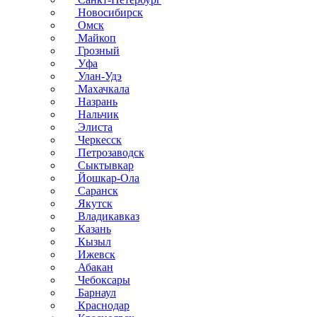
Новосибирск
Омск
Майкоп
Грозный
Уфа
Улан-Удэ
Махачкала
Назрань
Нальчик
Элиста
Черкесск
Петрозаводск
Сыктывкар
Йошкар-Ола
Саранск
Якутск
Владикавказ
Казань
Кызыл
Ижевск
Абакан
Чебоксары
Барнаул
Краснодар